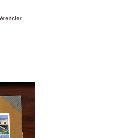
férencier
ト