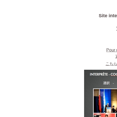
Site int
Pour u
こち